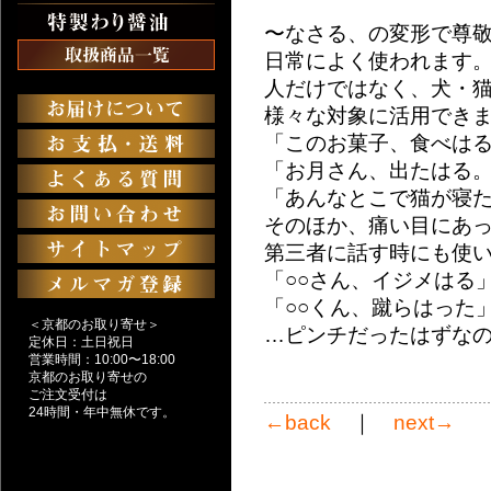
〜なさる、の変形で尊
日常によく使われます
人だけではなく、犬・
様々な対象に活用でき
「このお菓子、食べは
「お月さん、出たはる
「あんなとこで猫が寝
そのほか、痛い目にあ
第三者に話す時にも使
「○○さん、イジメはる
「○○くん、蹴らはった
＜京都のお取り寄せ＞
…ピンチだったはずな
定休日：土日祝日
営業時間：10:00〜18:00
京都のお取り寄せの
ご注文受付は
24時間・年中無休です。
←back
｜
next→