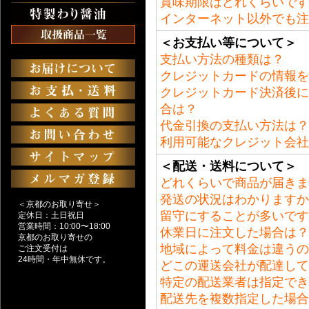
賞味期限はどれくらいです
インターネット以外でも注
＜お支払い等について＞
支払い方法の種類は？
クレジットカードの情報を
クレジットカード決済後に
合は？
代金引換の支払い方法は？
利用可能なクレジット会社
＜配送・送料について＞
どれくらいで商品が届きま
発送の状況はわかりますか
＜京都のお取り寄せ＞
留守にすることが多いです
定休日：土日祝日
営業時間：10:00〜18:00
休業日に注文した場合は？
京都のお取り寄せの
地域によって料金は違うの
ご注文受付は
24時間・年中無休です。
どこの運送会社が配達して
特定の配送業者は指定でき
配送先を複数指定した場合