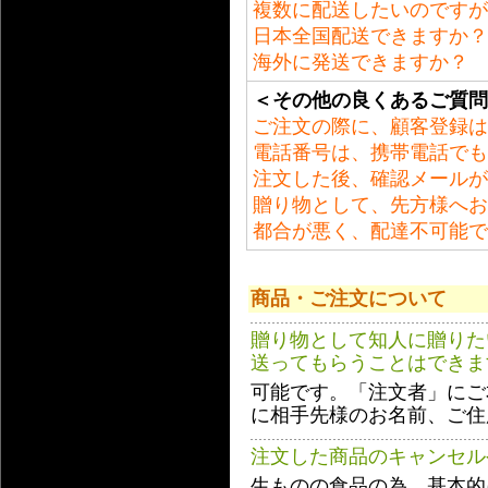
複数に配送したいのですが
日本全国配送できますか？
海外に発送できますか？
＜その他の良くあるご質問
ご注文の際に、顧客登録は
電話番号は、携帯電話でも
注文した後、確認メールが
贈り物として、先方様へお
都合が悪く、配達不可能で
商品・ご注文について
贈り物として知人に贈りた
送ってもらうことはできま
可能です。「注文者」にご
に相手先様のお名前、ご住
注文した商品のキャンセル
生ものの食品の為、基本的