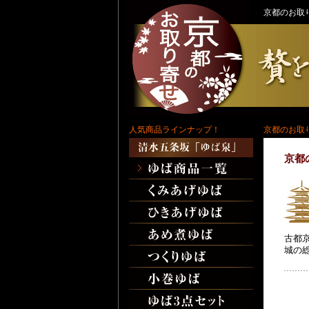
京都のお取
人気商品ラインナップ！
京都のお取
京都
古都
城の