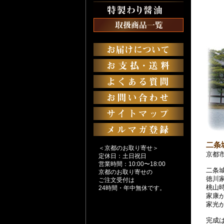
二条
＜京都のお取り寄せ＞
京都
定休日：土日祝日
営業時間：10:00〜18:00
二条
京都のお取り寄せの
徳川家
ご注文受付は
桃山
24時間・年中無休です。
家康
家光
完成は