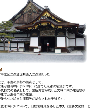
城
市中京区二条通堀川西入二条城町541
城は、幕府の京都の拠点として、
康が慶長8年（1603年）に建てた京都の宿泊所です。
時代様式の名残として、豊臣秀吉が残した文禄年間の建造物や、
が建てた慶長年間の建築、
が作らせた絵画と彫刻等が総合された平城です。
寛永3年 (1626年)で、旧桂宮御殿を移した本丸（重要文化財）と