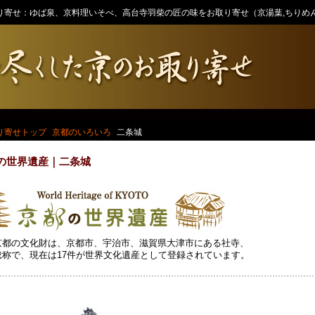
り寄せ：ゆば泉、京料理いそべ、高台寺羽柴の匠の味をお取り寄せ（京湯葉,ちりめ
り寄せトップ
京都のいろいろ
二条城
の世界遺産｜二条城
京都の文化財は、京都市、宇治市、滋賀県大津市にある社寺、
総称で、現在は17件が世界文化遺産として登録されています。