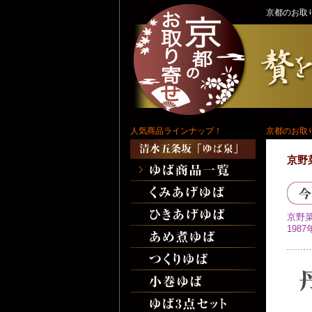
京都のお取
人気商品ラインナップ！
京都のお取
京野
京野
198