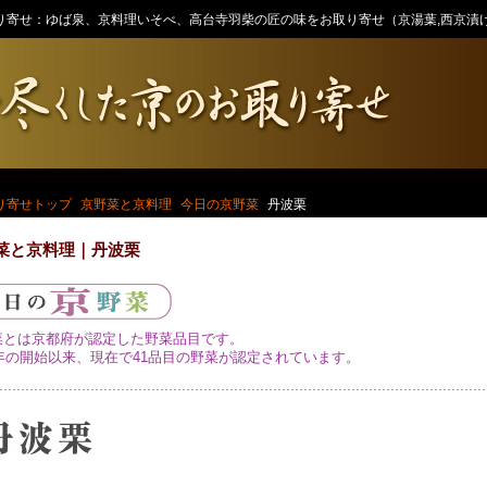
り寄せ：ゆば泉、京料理いそべ、高台寺羽柴の匠の味をお取り寄せ（京湯葉,西京漬け
り寄せトップ
京野菜と京料理
今日の京野菜
丹波栗
菜と京料理｜丹波栗
菜とは京都府が認定した野菜品目です。
7年の開始以来、現在で41品目の野菜が認定されています。