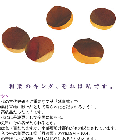
ーツ＞
時代の古代史研究に重要な文献『延喜式』で、
の栗は宮廷に献上品として送られたと記されるように、
ら高級品だったようです。
時代には丹波栗として全国に知られ、
の史料にその名が見られるとか。
地は色々言われますが、京都府船井郡内が有力説とされています。
た色つやの和栗の王様「丹波栗」の旬は9月～10月。
栗の美味しさの秘訣…それは肥料にあるといわれます。