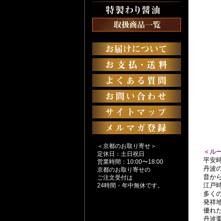
＜京都のお取り寄せ＞
＜ル
定休日：土日祝日
平安
営業時間：10:00〜18:00
丹波
京都のお取り寄せの
昔か
ご注文受付は
江戸
24時間・年中無休です。
多く
発祥
優れ
丹波