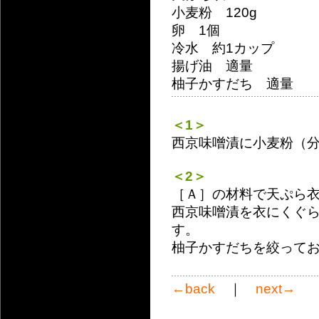
小麦粉 120g
卵 1個
冷水 約1カップ
揚げ油 適量
柚子かすだち 適量
＜1＞
西京味噌漬に小麦粉（
＜2＞
［Ａ］の材料で天ぷら
西京味噌漬を衣にくぐ
す。
柚子かすだちを絞って
←back
｜
next→