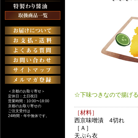
＜京都のお取り寄せ＞
☆下味つきなので揚げる
定休日：土日祝日
営業時間：10:00〜18:00
京都のお取り寄せの
ご注文受付は
［材料］
24時間・年中無休です。
西京味噌漬 4切れ
［Ａ］
天ぷら衣