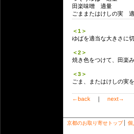
田楽味噌 適量
ごままたはけしの実 
＜1＞
ゆばを適当な大きさに
＜2＞
焼き色をつけて、田楽
＜3＞
ごま、またはけしの実
←back
｜
next→
京都のお取り寄せトップ
個