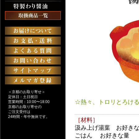
＜京都のお取り寄せ＞
定休日：土日祝日
☆熱々、トロリとろける
営業時間：10:00〜18:00
京都のお取り寄せの
ご注文受付は
24時間・年中無休です。
［材料］
汲み上げ湯葉 お好き
ごはん お好きな量