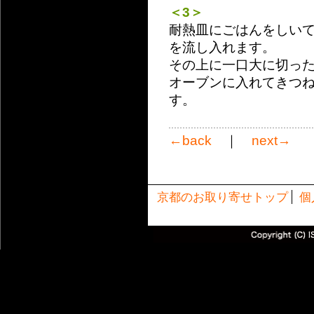
＜3＞
耐熱皿にごはんをしい
を流し入れます。
その上に一口大に切っ
オーブンに入れてきつ
す。
←back
｜
next→
京都のお取り寄せトップ
個